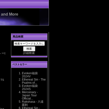
es and More
商品検索
詳細検索
 >>]
ベストセラー
Evoken福袋
2024V
Ethereal Sin - The
r TS
Psalms of...
Evoken福袋
2024S
Mercenary -
Japan Tour
Official...
Rakshasa - 六道
羅刹
Ethereal Sin -
Tour