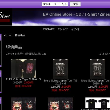
EV Online Store - CD / T-Shirt / Zin
CD/TAPE
Tシャツ
その他
ホーム
:: 特価商品
特価商品
1
から
9
を表示中 (特価商品の数:
12
)
1
2
[次へ
PLINI Official Tiger T-Shirt : S
Mors Subita Japan Tour TS
Mors Subita Japan Tou
3,000円
2,000円
2018 - M
2018 - L
割引: 33%OFF
2,500円
2,000円
2,500円
2,000円
割引: 20%OFF
割引: 20%OFF
Secret Sphere - Japan 