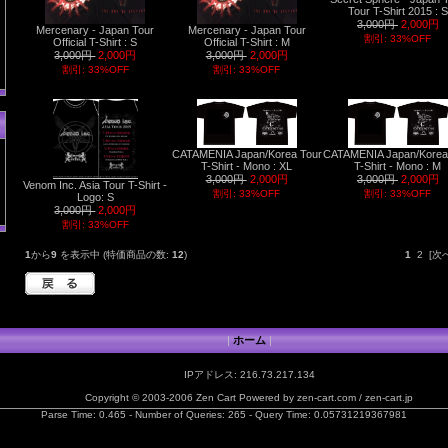
Tour T-Shirt 2015 : S
3,000円
2,000円
Mercenary - Japan Tour
Mercenary - Japan Tour
割引: 33%OFF
Official T-Shirt : S
Official T-Shirt : M
3,000円
2,000円
3,000円
2,000円
割引: 33%OFF
割引: 33%OFF
CATAMENIA Japan/Korea Tour
CATAMENIA Japan/Korea
T-Shirt - Mono : XL
T-Shirt - Mono : M
3,000円
2,000円
3,000円
2,000円
Venom Inc. Asia Tour T-Shirt -
割引: 33%OFF
割引: 33%OFF
Logo: S
3,000円
2,000円
割引: 33%OFF
1
から
9
を表示中 (特価商品の数:
12
)
1
2
[次へ
|
ホーム
|
IPアドレス: 216.73.217.134
Copyright © 2003-2006
Zen Cart
Powered by
zen-cart.com
/
zen-cart.jp
Parse Time: 0.465 - Number of Queries: 265 - Query Time: 0.05731219367981