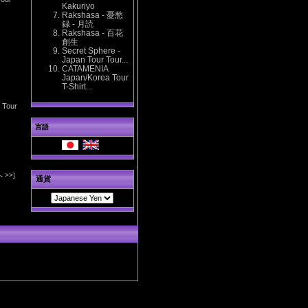
Kakuriyo
Rakshasa - 憂愁
録 - 月読
Rakshasa - 百花
創生
Secret Sphere -
Japan Tour Tour...
CATAMENIA
Japan/Korea Tour
T-Shirt...
 Tour
言語
 >>]
通貨