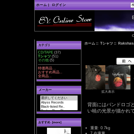
ホーム
|
ログイン
C
ホーム
::
Tシャツ
:: Raksha
カテゴリ
CD/TAPE
(37)
Tシャツ
(51)
その他
(5)
特価商品 ...
おすすめ商品...
全商品...
メーカー
拡大表示
背面にはバンドロゴ
い暁の光景が描かれ
おすすめ [more]
重量: 0.7kg
7 在庫量