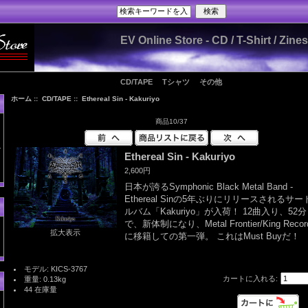
EV Online Store - CD / T-Shirt / Zin
CD/TAPE
Tシャツ
その他
ホーム
::
CD/TAPE
:: Ethereal Sin - Kakuriyo
商品10/37
Ethereal Sin - Kakuriyo
2,600円
日本が誇るSymphonic Black Metal Band -
Ethereal Sinの5年ぶりにリリースされるサー
ルバム「Kakuriyo」が入荷！ 12曲入り、52分
で、新体制になり、Metal Frontier/King Recor
拡大表示
に移籍しての第一弾。 これはMust Buyだ！
モデル: KICS-3767
カートに入れる:
重量: 0.13kg
44 在庫量